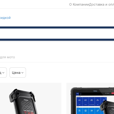
О Компании
Доставка и оп
кидкой
 для мото
д
Цена