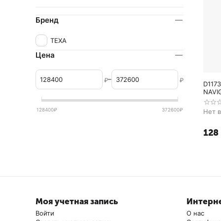
Бренд
TEXA
Цена
–
₽
₽
D117
NAVIG
128400
₽
372600
₽
Нет 
128
Моя учетная запись
Интерне
Войти
О нас