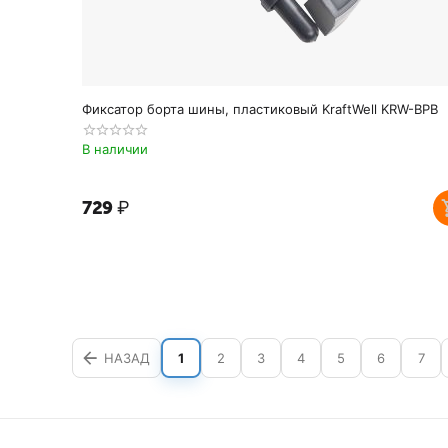
Фиксатор борта шины, пластиковый KraftWell KRW-BPB
В наличии
‍729‍
₽
НАЗАД
1
2
3
4
5
6
7