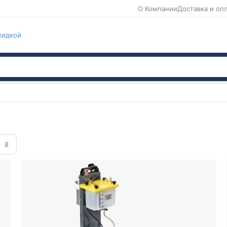
О Компании
Доставка и оп
кидкой
8