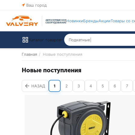
Ваш город
Новинки
Бренды
Акции
Товары со с
Каталог товаров
Главная
/
Новые поступления
Новые поступления
НАЗАД
1
2
3
4
5
6
7