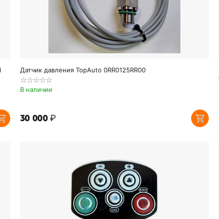
l
Датчик давления TopAuto 0RR0125RR00
В наличии
30 000
₽