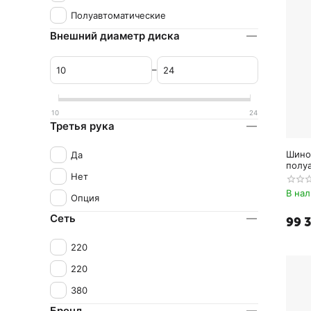
Полуавтоматические
Внешний диаметр диска
–
10
24
Третья рука
Шино
Да
полу
(220В
Нет
В на
Опция
Сеть
99 
220
220
380
Бренд