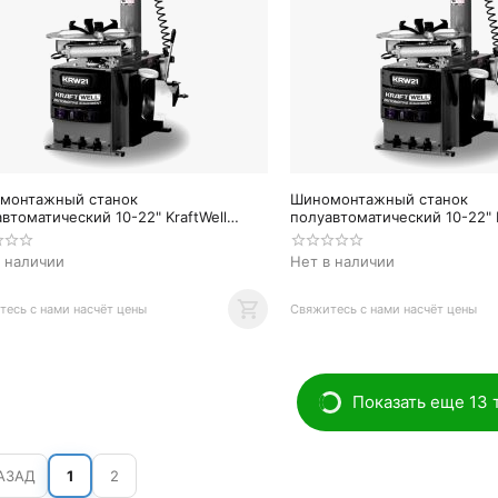
монтажный станок
Шиномонтажный станок
втоматический 10-22" KraftWell
полуавтоматический 10-22" K
1/220
KRW21
в наличии
Нет в наличии
есь с нами насчёт цены
Свяжитесь с нами насчёт цены
Показать еще 13 
АЗАД
1
2