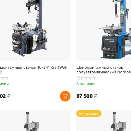
онтажный станок 10-24" KraftWell
Шиномонтажный станок
2
полуавтоматический Nordbe
4638E_220V
личии
В наличии
302
₽
87 500
₽
Хит продаж