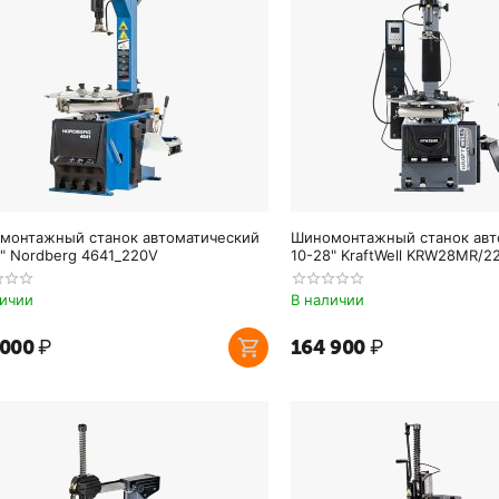
монтажный станок автоматический
Шиномонтажный станок авт
" Nordberg 4641_220V
10-28" KraftWell KRW28MR/2
личии
В наличии
 000
₽
164 900
₽