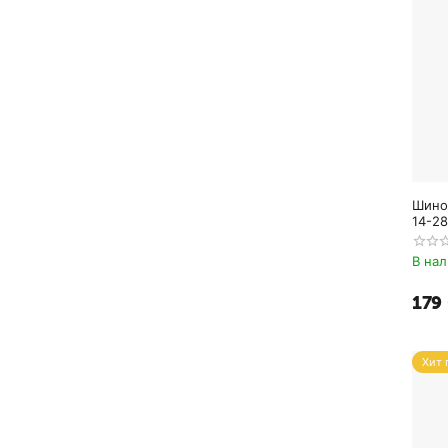
Шино
14-28
В на
179
Хит