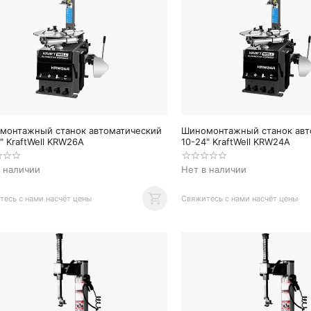
монтажный станок автоматический
Шиномонтажный станок авт
" KraftWell KRW26A
10-24" KraftWell KRW24A
в наличии
Нет в наличии
есь с нами насчёт цены
Свяжитесь с нами насчёт цены