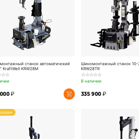
монтажный станок автоматичский
Шиномонтажный станок 10-28
" KraftWell KRW28M
KRW28TR
личии
В наличии
 000
₽
335 900
₽
 продаж