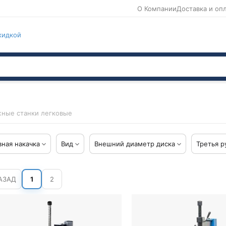
О Компании
Доставка и оп
кидкой
ные станки легковые
ная накачка
Вид
Внешний диаметр диска
Третья р
АЗАД
1
2