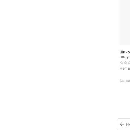
Шино
полуа
KRW2
Нет 
Свяжит
Н