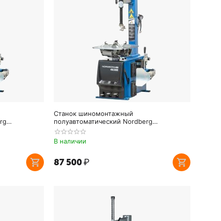
Станок шиномонтажный
rg
полуавтоматический Nordberg
4638E_380V
В наличии
87 500
₽