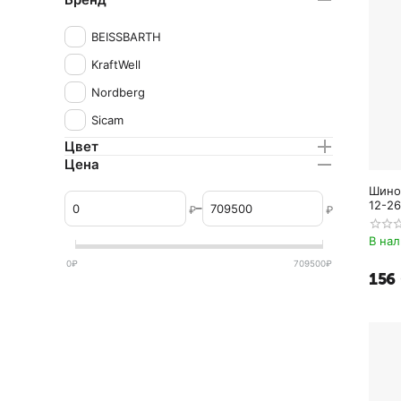
BEISSBARTH
KraftWell
Nordberg
Sicam
Цвет
Цена
Шино
12-26
–
₽
₽
В на
0
₽
709500
₽
156