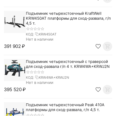
Подъемник четырехстоечный KraftWell
KRW450AT платформы для сход-развала, г/п
4,5 т.
КОД:
KRW450AT
Нет в наличии
391 902
₽
Подъемник четырехстоечный с траверсой
для сход-развала г/п 4 т. KRW4WA+KRWJ2N
КОД:
KRW4WA+KRWJ2N
Нет в наличии
395 520
₽
Подъемник четырехстоечный Peak 410A
платформы для сход-развала, г/п 4,5 т.