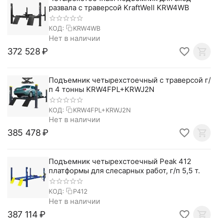
развала с траверсой KraftWell KRW4WB
КОД:
KRW4WB
Нет в наличии
372 528
₽
Подъемник четырехстоечный с траверсой г/
п 4 тонны KRW4FPL+KRWJ2N
КОД:
KRW4FPL+KRWJ2N
Нет в наличии
385 478
₽
Подъемник четырехстоечный Peak 412
платформы для слесарных работ, г/п 5,5 т.
КОД:
P412
Нет в наличии
387 114
₽