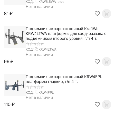
КОД:
KRW6.5WA_blue
Нет в наличии
‍81‍
₽
Подъемник четырехстоечный KraftWell
KRW4LTWA платформы для сход-развала с
подъемником второго уровня, г/п 4 т.
КОД:
KRW4LTWA
Нет в наличии
‍99‍
₽
Подъемник четырехстоечный KRW4FPL
платформы гладкие, г/п 4 т.
КОД:
KRW4FPL
Нет в наличии
‍110‍
₽