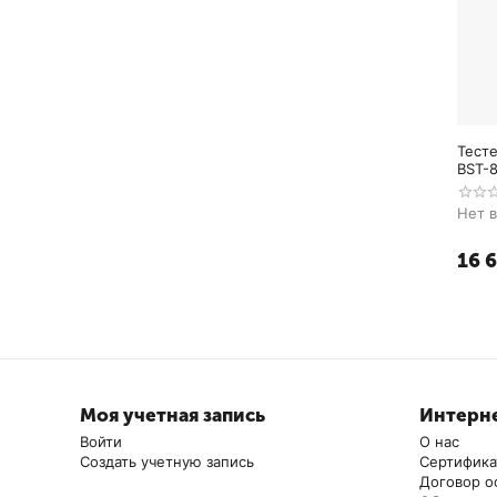
Тест
BST-
Нет 
16 
Моя учетная запись
Интерне
Войти
О нас
Создать учетную запись
Сертифик
Договор о