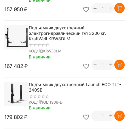
В наличии
+
−
157 950
₽
Подъемник двухстоечный
электрогидравлический г/п 3200 кг.
KraftWell KRW3DLM
КОД:
KRW3DLM
В наличии
+
−
167 482
₽
Подъемник двухстоечный Launch ECO TLT-
240SB
КОД:
GL11906-D
В наличии
+
−
179 802
₽