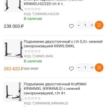
KRW4ELH2/220 г/п 4 т.
КОД:
KRW4ELH2/220
В наличии
+
−
239 000
₽
Подъемник двухстоечный с г/п 5,5т. нижней
синхронизацией KRW5.5MXL
КОД:
KRW5.5MXL
В наличии
+
−
263 620
₽
282 900
₽
Подъемник двухстоечный KraftWell
KRW4MXL (KRW4MLS) с нижней
синхронизацией, г/п 4т.
КОД:
KRW4MXL(KRW4MLS)