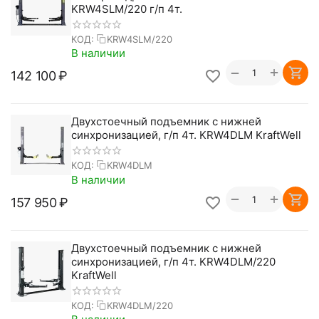
KRW4SLM/220 г/п 4т.
КОД:
KRW4SLM/220
В наличии
+
−
142 100
₽
Двухстоечный подъемник с нижней
синхронизацией, г/п 4т. KRW4DLM KraftWell
КОД:
KRW4DLM
В наличии
+
−
157 950
₽
Двухстоечный подъемник с нижней
синхронизацией, г/п 4т. KRW4DLM/220
KraftWell
КОД:
KRW4DLM/220