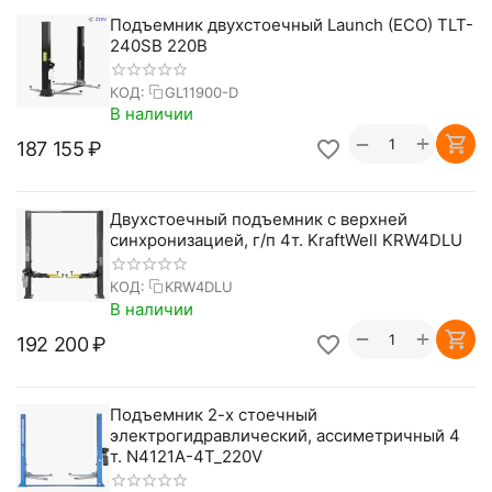
Подъемник двухстоечный Launch (ECO) TLT-
240SB 220В
КОД:
GL11900-D
В наличии
+
−
187 155
₽
Двухстоечный подъемник с верхней
синхронизацией, г/п 4т. KraftWell KRW4DLU
КОД:
KRW4DLU
В наличии
+
−
192 200
₽
Подъемник 2-х стоечный
электрогидравлический, ассиметричный 4
т. N4121A-4T_220V