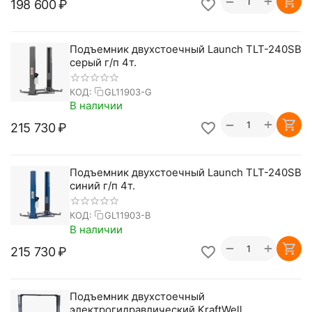
+
−
198 600
₽
Подъемник двухстоечный Launch TLT-240SB
серый г/п 4т.
КОД:
GL11903-G
В наличии
+
−
215 730
₽
Подъемник двухстоечный Launch TLT-240SB
синий г/п 4т.
КОД:
GL11903-B
В наличии
+
−
215 730
₽
Подъемник двухстоечный
электрогидравлический KraftWell