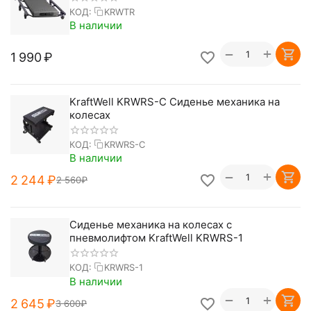
КОД:
KRWTR
В наличии
+
−
1 990
₽
KraftWell KRWRS-C Сиденье механика на
колесах
КОД:
KRWRS-C
В наличии
+
−
2 244
₽
2 560
₽
Сиденье механика на колесах с
пневмолифтом KraftWell KRWRS-1
КОД:
KRWRS-1
В наличии
+
−
2 645
₽
3 600
₽