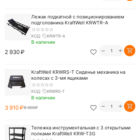
Лежак подкатной с позиционированием
подголовника KraftWell KRWTR-A
КОД:
KRWTR-A
В наличии
+
−
2 930
₽
KraftWell KRWRS-T Сиденье механика на
колесах c 3-мя ящиками
КОД:
KRWRS-T
В наличии
+
−
3 910
₽
8 000
₽
Тележка инструментальная с 3 открытыми
полками KraftWell KRW-T3G