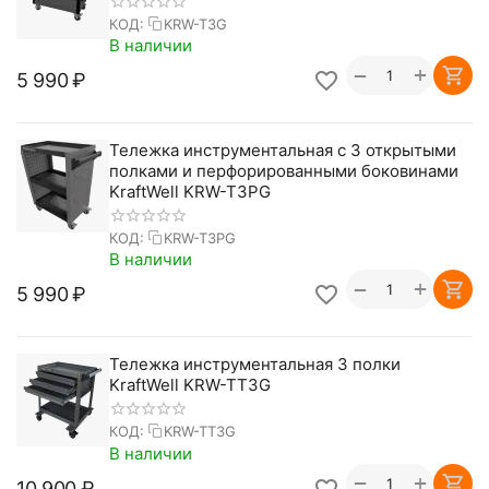
КОД:
KRW-T3G
В наличии
+
−
5 990
₽
Тележка инструментальная с 3 открытыми
полками и перфорированными боковинами
KraftWell KRW-T3PG
КОД:
KRW-T3PG
В наличии
+
−
5 990
₽
Тележка инструментальная 3 полки
KraftWell KRW-TT3G
КОД:
KRW-TT3G
В наличии
+
−
10 900
₽