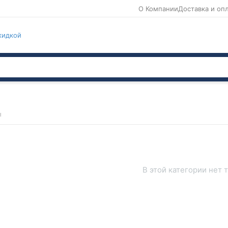
О Компании
Доставка и оп
кидкой
ы
В этой категории нет 