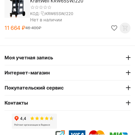
KraftWell KRW65SW/220
КОД:
KRW65SW/220
Нет в наличии
11 664
₽
46 400
₽
Моя учетная запись
Интернет-магазин
Покупательский сервис
Контакты