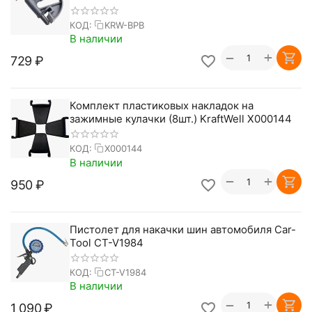
КОД:
KRW-BPB
В наличии
+
−
‍729‍
₽
Комплект пластиковых накладок на
зажимные кулачки (8шт.) KraftWell X000144
КОД:
X000144
В наличии
+
−
‍950‍
₽
Пистолет для накачки шин автомобиля Car-
Tool CT-V1984
КОД:
CT-V1984
В наличии
+
−
1 090
₽