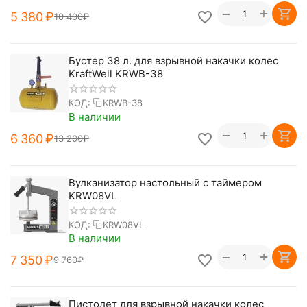
+
−
5 380
₽
10 400
₽
Бустер 38 л. для взрывной накачки колес
KraftWell KRWB-38
КОД:
KRWB-38
В наличии
+
−
6 360
₽
13 200
₽
Вулканизатор настольный с таймером
KRW08VL
КОД:
KRW08VL
В наличии
+
−
7 350
₽
9 760
₽
Пистолет для взрывной накачки колес