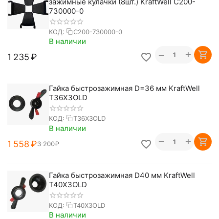
зажимные кулачки (8шт.) KraftWell C200-
730000-0
КОД:
C200-730000-0
В наличии
+
−
1 235
₽
Гайка быстрозажимная D=36 мм KraftWell
T36X3OLD
КОД:
T36X3OLD
В наличии
+
−
1 558
₽
3 200
₽
Гайка быстрозажимная D40 мм KraftWell
T40X3OLD
КОД:
T40X3OLD
В наличии