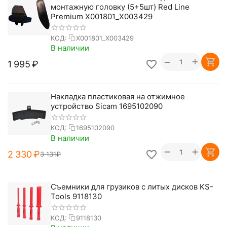
монтажную головку (5+5шт) Red Line
Premium X001801_X003429
КОД:
X001801_X003429
В наличии
+
−
1 995
₽
Накладка пластиковая на отжимное
устройство Sicam 1695102090
КОД:
1695102090
В наличии
+
−
2 330
₽
3 131
₽
Съемники для грузиков с литых дисков KS-
Tools 9118130
КОД:
9118130