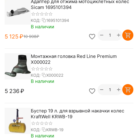
Адаптер для отжима мотоциклетных колес
Sicam 1695101394
КОД:
1695101394
В наличии
+
−
5 125
₽
10 908
₽
Монтажная головка Red Line Premium
X000022
КОД:
X000022
В наличии
+
−
5 236
₽
Бустер 19 л. для взрывной накачки колес
KraftWell KRWB-19
КОД:
KRWB-19
В наличии