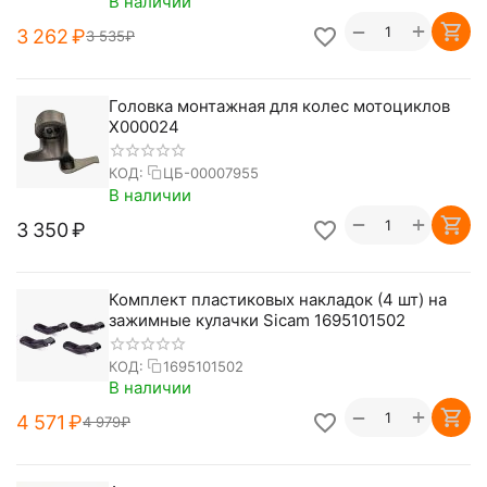
В наличии
+
−
3 262
₽
3 535
₽
Головка монтажная для колес мотоциклов
X000024
КОД:
ЦБ-00007955
В наличии
+
−
3 350
₽
Комплект пластиковых накладок (4 шт) на
зажимные кулачки Sicam 1695101502
КОД:
1695101502
В наличии
+
−
4 571
₽
4 979
₽