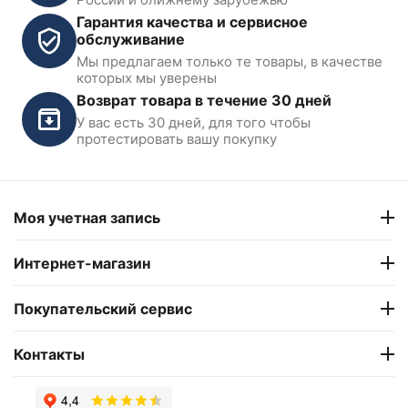
Гарантия качества и сервисное
обслуживание
Мы предлагаем только те товары, в качестве
Шиномонтажный станок
Шиномонтажный станок
которых мы уверены
10-24" KraftWell KRW22
полуавтоматический
Возврат товара в течение 30 дней
Nordberg 4638E_220V
У вас есть 30 дней, для того чтобы
В наличии
В наличии
протестировать вашу покупку
78 302
₽
87 500
₽
Моя учетная запись
Интернет-магазин
Покупательский сервис
Контакты