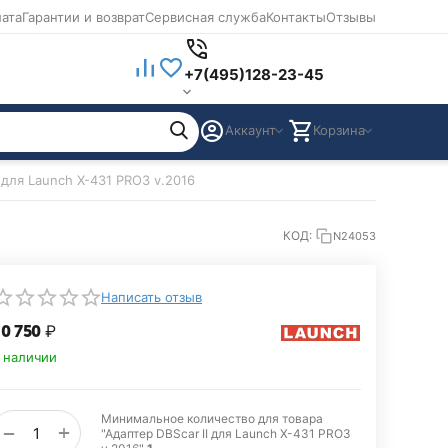
лата
Гарантии и возврат
Сервисная служба
Контакты
Отзывы
+7(495)128-23-45
Аккаунт
Корзина
 для Launch X-431 PRO3 v.2016
КОД:
N24053
Написать отзыв
0 750
₽
 наличии
Минимальное количество для товара
+
−
"Адаптер DBScar II для Launch X-431 PRO3