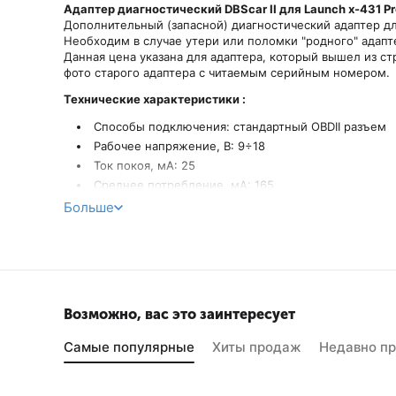
Адаптер диагностический DBScar II для Launch х-431 Pr
Дополнительный (запасной) диагностический адаптер дл
Необходим в случае утери или поломки "родного" адапт
Данная цена указана для адаптера, который вышел из ст
фото старого адаптера с читаемым серийным номером.
Технические характеристики :
Способы подключения: стандартный OBDII разъем
Рабочее напряжение, В: 9÷18
Ток покоя, мА: 25
Среднее потребление, мА: 165
Рабочая температура, ℃: -10÷50
Больше
Температура хранения, ℃: -30÷70
Габариты Д х Ш х В, см: 6.2 х 10.3 х 2.8
Вес, г: 120
Возможно, вас это заинтересует
Самые популярные
Хиты продаж
Недавно п