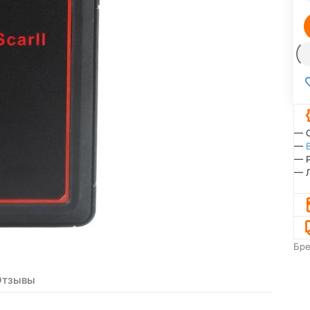
— 
—
— 
— 
Бр
Отзывы