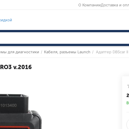
О Компании
Доставка и оп
кидкой
емы для диагностики
/
Кабеля, разъемы Launch
/
Адаптер DBScar II
PRO3 v.2016
2
В