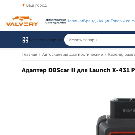
Ваш город
Новинки
Бренды
Акции
Товары со с
Каталог товаров
Главная
/
Автосканеры диагностические
/
Кабеля, разъ
Адаптер DBScar II для Launch X-431 