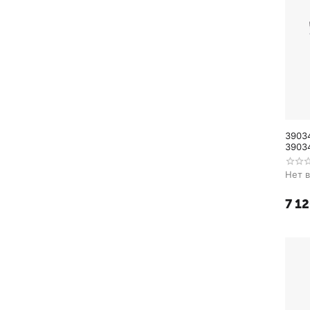
3903
39034
Нет 
7 1