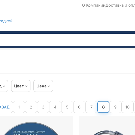
О Компании
Доставка и оп
кидкой
д
Цвет
Цена
АЗАД
1
2
3
4
5
6
7
8
9
10