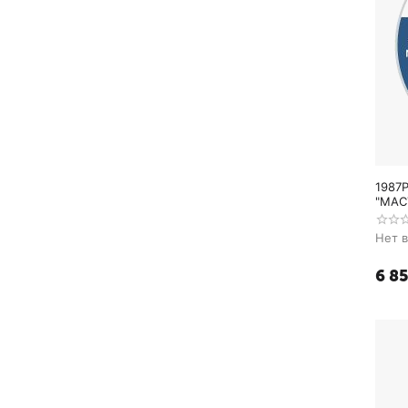
1987P
"МАСТЕР+" (SD, S
допол
Нет 
6 8