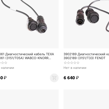
061 Диагностический кабель TEXA
3902189 Диагностический к
061 (3151/T05A) WABCO-KNORR
3902189 (3151/T33) FENDT
EBS
в наличии
Нет в наличии
40
₽
6 640
₽