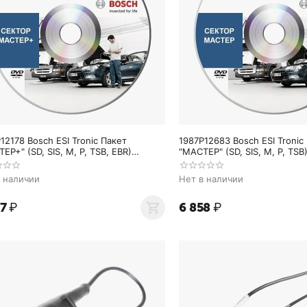
12178 Bosch ESI Tronic Пакет
1987P12683 Bosch ESI Tronic
IS, M, P, TSB, EBR)
"МАСТЕР" (SD, SIS, M, P, TSB)
нительная, 36 месяцев 1987P12178
дополнительная
в наличии
Нет в наличии
57
₽
6 858
₽