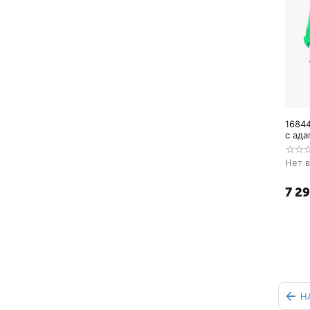
1684
с ада
Нет 
7 2
Н