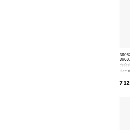
3906
3906
Нет 
7 1