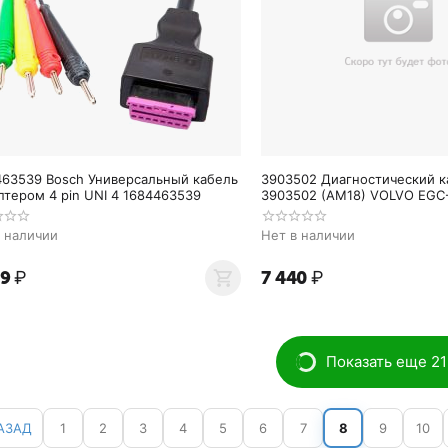
463539 Bosch Универсальный кабель
3903502 Диагностический к
птером 4 pin UNI 4 1684463539
3903502 (AM18) VO
в наличии
Нет в наличии
99
₽
7 440
₽
Показать еще 21
АЗАД
1
2
3
4
5
6
7
8
9
10