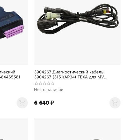
ический
3904267 Диагностический кабель
1684465581
3904267 (3151/AP34) TEXA для MV
AGUSTA после 2012г.
Нет в наличии
6 640
₽