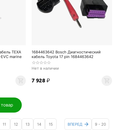
абель TEXA
1684463642 Bosch Диагностический
LVO EGC-EVC marine
кабель Toyota 17 pin 1684463642
Нет в наличии
7 928
₽
 товар
11
12
13
14
15
ВПЕРЕД
9 - 20