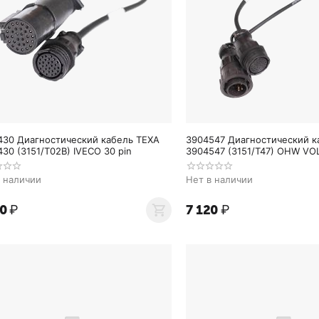
430 Диагностический кабель TEXA
3904547 Диагностический к
30 (3151/T02B) IVECO 30 pin
3904547 (3151/T47) OHW VO
SERIES"
в наличии
Нет в наличии
20
₽
7 120
₽