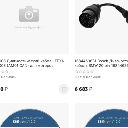
008 Диагностический кабель TEXA
1684463631 Bosch Диагност
008 (AM01 CAN) для моторов
кабель BMW 20 pin 1684463
NE CAN
в наличии
Нет в наличии
40
₽
6 683
₽