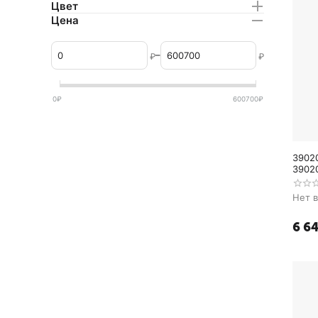
Цвет
Цена
–
₽
₽
0
₽
600700
₽
3902
3902
ABS/
Нет 
6 6