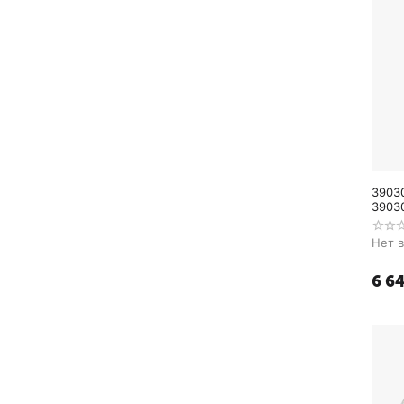
3903
3903
MARI
Нет 
6 6