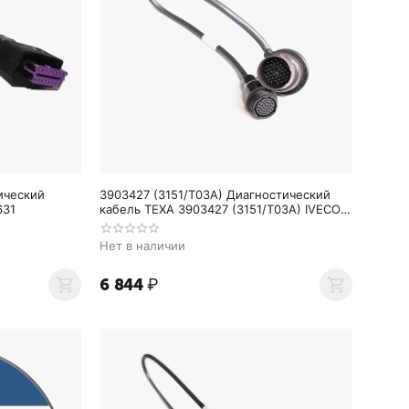
ический
3903427 (3151/T03A) Диагностический
631
кабель TEXA 3903427 (3151/T03A) IVECO
38 pin
Нет в наличии
6 844
₽