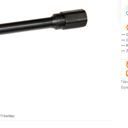
— 
—
— 
— 
Гар
Бр
Отзывы