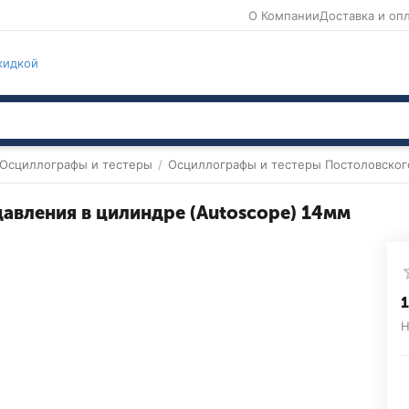
О Компании
Доставка и оп
кидкой
Осциллографы и тестеры
/
Осциллографы и тестеры Постоловског
давления в цилиндре (Autoscope) 14мм
1
Н