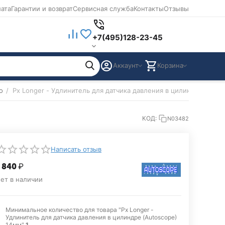
лата
Гарантии и возврат
Сервисная служба
Контакты
Отзывы
+7(495)128-23-45
Аккаунт
Корзина
о
/
Px Longer - Удлинитель для датчика давления в цилиндре (Auto
КОД:
N03482
Написать отзыв
 840
₽
ет в наличии
Минимальное количество для товара "Px Longer -
Удлинитель для датчика давления в цилиндре (Autoscope)
14мм"
1
.