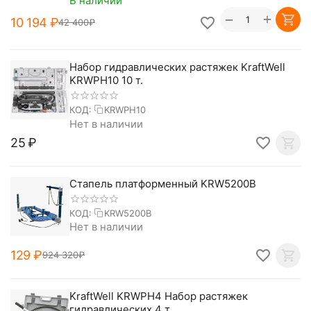
В наличии
+
−
10 194
₽
42 400
₽
Набор гидравлических растяжек KraftWell
KRWPH10 10 т.
КОД:
KRWPH10
Нет в наличии
‍25‍
₽
Стапель платформенный KRW5200B
КОД:
KRW5200B
Нет в наличии
‍129‍
₽
924 320
₽
KraftWell KRWPH4 Набор растяжек
гидравлических 4 т.