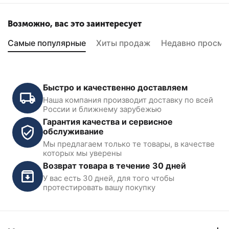
Возможно, вас это заинтересует
Самые популярные
Хиты продаж
Недавно просмо
Быстро и качественно доставляем
Наша компания производит доставку по всей
России и ближнему зарубежью
Гарантия качества и сервисное
обслуживание
Мы предлагаем только те товары, в качестве
Ручная станция для
Ручная станция для
которых мы уверены
заправки кондиционеров
заправки кондиционеров
Возврат товара в течение 30 дней
AC-3014
ОДА Сервис AC-2024
У вас есть 30 дней, для того чтобы
В наличии
В наличии
протестировать вашу покупку
32 900
₽
39 900
₽