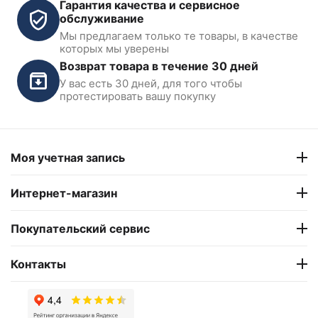
Гарантия качества и сервисное
обслуживание
Мы предлагаем только те товары, в качестве
Станция для заправки
Cтанция для заправки
которых мы уверены
автокондиционеров ODA-
кондиционеров KraftWell
Возврат товара в течение 30 дней
200
KRW134AMS
У вас есть 30 дней, для того чтобы
В наличии
В наличии
протестировать вашу покупку
94 900
₽
112 602
₽
Моя учетная запись
Показать ещё
Интернет-магазин
Покупательский сервис
Контакты