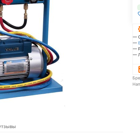
— 
—
— 
— 
Бр
На
Отзывы