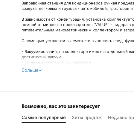
Заправочная станция для кондиционеров ручная предна
воздуха, легковых и грузовых автомобилей, тракторов и
В зависимости от конфигурация, установка комплектует
помпой от мирового производителя "VALUE" - лидера в 
пятивентильным манометрическим коллектором и запра
С помощью установки вы сможете выполнять след. функ
- Вакуумирование, на коллекторе имеется отдельный в
достигнутый вакуум;
- Проверка на утечки под вакуумом;
- Заправка системы новым маслом или ультрафиолетово
Больше
- Заправка хладагента ( для точной заправки хладагент
приобретаются отдельно);
- Проверка утечек под давлением;
- Проверка работоспособности системы по показаниям 
Комплект поставки
Возможно, вас это заинтересует
- Рама с установленным 5-ти вентильным коллектором;
Самые популярные
Хиты продаж
Недавно п
- Вакуумная помпа;
- Масло для вакуумной помпы;
- Заправочные шланги, длиною 1,8 метра (красный, сини