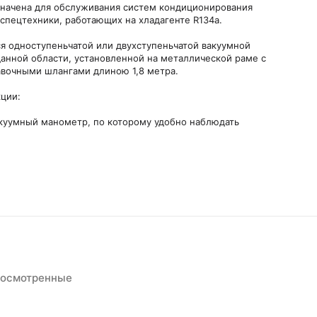
значена для обслуживания систем кондиционирования
 спецтехники, работающих на хладагенте R134a.
ся одноступеньчатой или двухступеньчатой вакуумной
данной области, установленной на металлической раме с
вочными шлангами длиною 1,8 метра.
ции:
акуумный манометр, по которому удобно наблюдать
й добавки (с помощью заправочного цилиндра, опция).
а, вам потребуются электронные весы которые
манометров.
росмотренные
й, желтый).