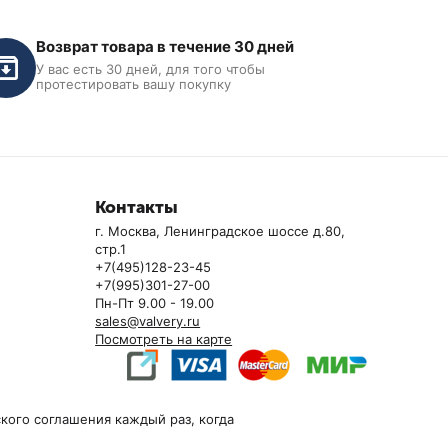
Возврат товара в течение 30 дней
У вас есть 30 дней, для того чтобы
протестировать вашу покупку
Контакты
г. Москва, Ленинградское шоссе д.80,
стр.1
+7(495)128-23-45
 заправки
Cтанция для заправки
+7(995)301-27-00
ионеров ODA-200
кондиционеров KraftWell
Пн-Пт 9.00 - 19.00
KRW134AMS
sales@valvery.ru
В наличии
Посмотреть на карте
112 602
₽
кого соглашения каждый раз, когда