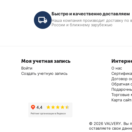
Для полноценной работы вам потребуется
Быстро и качественно доставляем
- Электронные весы с предельной нагрузкой до 50 кг / 
Наша компания производит доставку по 
- Заправочный цилиндр с вентилем для масла / CT-M101
России и ближнему зарубежью
- Комплект Г-образных быстросъемных разъемных соеди
быстросъемов).
Моя учетная запись
Интерне
Войти
О нас
Создать учетную запись
Сертифик
Договор о
Станция для заправки
Ручная станция дл
Обратная 
кондиционеров ручная АC-2014
кондиционеров AC
Подарочны
Торговые 
В наличии
В наличии
Карта сайт
29 900
₽
32 900
₽
© 2026 VALVERY. Вы п
оставляете свои данн