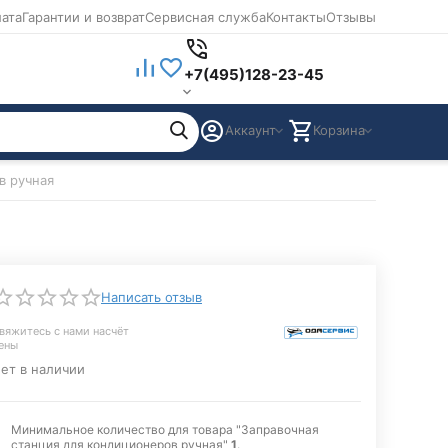
лата
Гарантии и возврат
Сервисная служба
Контакты
Отзывы
+7(495)128-23-45
Аккаунт
Корзина
в ручная
Написать отзыв
вяжитесь с нами насчёт 
ены
ет в наличии
Минимальное количество для товара "Заправочная
станция для кондиционеров ручная"
1
.