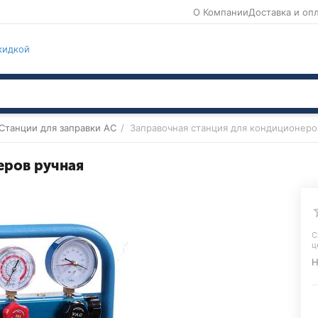
О Компании
Доставка и оп
кидкой
Станции для заправки AC
/
Заправочная станция для кондиционеро
еров ручная
С
ц
Н