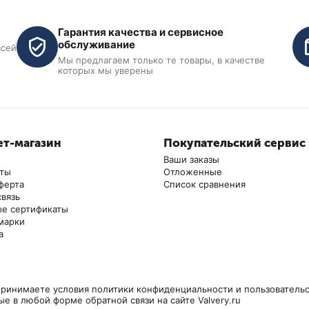
Гарантия качества и сервисное
обслуживание
CT-M1016
всей
0
Мы предлагаем только те товары, в качестве
нений / CT-M1007 ( можно выбрать несколько типов
которых мы уверены
т-магазин
Покупательский сервис
Ваши заказы
аты
Отложенные
ферта
Список сравнения
я заправки
Ручная станция для заправки
Станция для
связь
-3014
кондиционеров ОДА Сервис AC-
автокондиц
е сертификаты
2024
марки
В наличии
В наличии
а
39 900
₽
94 900
₽
ринимаете условия политики конфиденциальности и пользовательс
ые в любой форме обратной связи на сайте Valvery.ru
Показать ещё