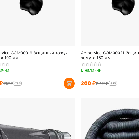
ervice COM00019 Защитный кожух
Aerservice COM00021 Защит
а 100 мм.
хомута 150 мм.
личии
В наличии
₽
‍200‍
₽
‍707‍
₽
2 121
₽
-79%
-91%