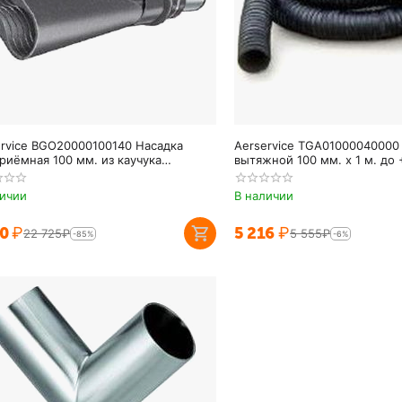
ervice BGO20000100140 Насадка
Aerservice TGA01000040000
риёмная 100 мм. из каучука
вытяжной 100 мм. х 1 м. до 
ьная
личии
В наличии
00
₽
5 216
₽
22 725
₽
5 555
₽
-85%
-6%