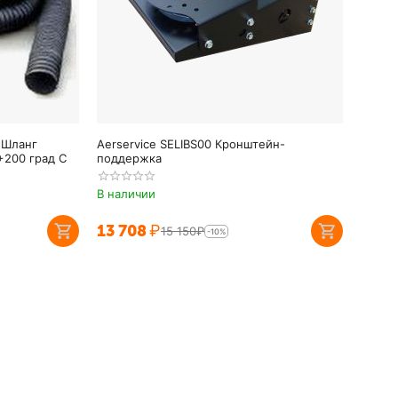
 Шланг
Aerservice SELIBS00 Кронштейн-
+200 град С
поддержка
В наличии
13 708
₽
15 150
₽
-10%