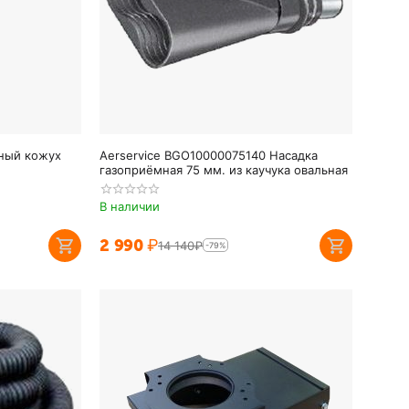
ный кожух
Aerservice BGO10000075140 Насадка
газоприёмная 75 мм. из каучука овальная
В наличии
2 990
₽
14 140
₽
-79%