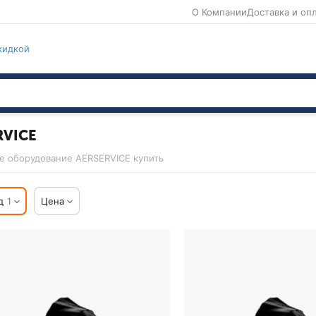
О Компании
Доставка и оп
кидкой
RVICE
 оборудование AERSERVICE купить
д
1
Цена