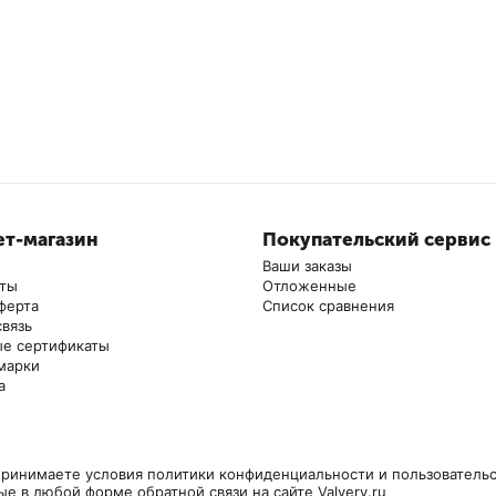
т-магазин
Покупательский сервис
Ваши заказы
аты
Отложенные
ферта
Список сравнения
связь
е сертификаты
марки
а
ринимаете условия политики конфиденциальности и пользовательс
ые в любой форме обратной связи на сайте Valvery.ru