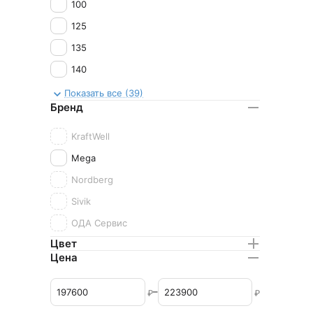
100
125
135
140
145
Показать все (39)
Бренд
148
150
KraftWell
155
Mega
160
Nordberg
168
Sivik
170
ОДА Сервис
Цвет
180
Цена
185
195
–
₽
₽
200