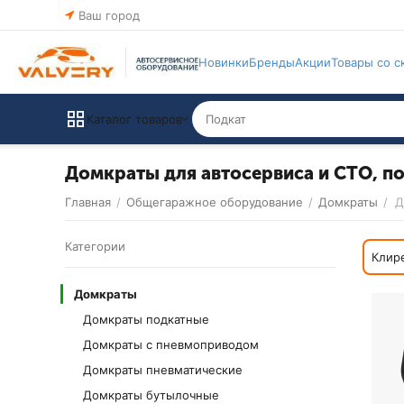
Ваш город
Новинки
Бренды
Акции
Товары со с
Каталог товаров
Домкраты для автосервиса и СТО, по
Главная
/
Общегаражное оборудование
/
Домкраты
/
Д
Категории
Клир
Домкраты
Домкраты подкатные
Домкраты с пневмоприводом
Домкраты пневматические
Домкраты бутылочные