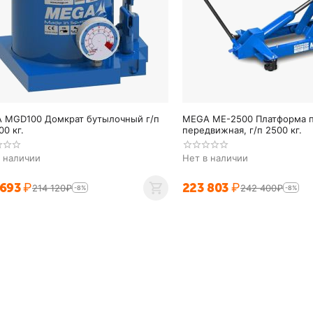
 MGD100 Домкрат бутылочный г/п
MEGA ME-2500 Платформа 
00 кг.
передвижная, г/п 2500 кг.
в наличии
Нет в наличии
 693
₽
223 803
₽
214 120
₽
242 400
₽
-8%
-8%