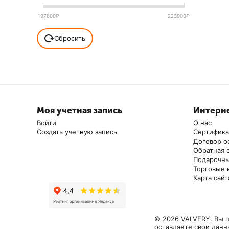
210
197600
₽
223900
₽
212
Сбросить
215
219
225
226
228
Моя учетная запись
Интерне
Войти
280
О нас
Создать учетную запись
Сертифик
234
Договор о
Обратная 
300
Подарочны
Торговые 
235
Карта сайт
335
242
245
© 2026 VALVERY. Вы п
оставляете свои данн