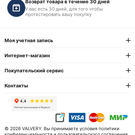
Возврат товара в течение 30 дней
аккумуляторный с
аккумуляторный с УФ
магнитом, инспекционный
подсветкой iCartool IC-
У вас есть 30 дней, для того чтобы
В наличии
В наличии
iCartool IC-L103
L101
протестировать вашу покупку
‍990‍
₽
1 090
₽
Моя учетная запись
Интернет-магазин
Покупательский сервис
Контакты
© 2026 VALVERY. Вы принимаете условия политики
конфиденциальности и пользовательского соглашения