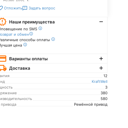
Задать вопрос
Отложить
Наши преимущества
Оповещение по SMS
Возврат и обмен
Различные способы оплаты
Лучшая цена
Варианты оплаты
Доставка
антия
12
енд
KraftWell
щность
3
пряжение
380
изводительность
580
 привода
Ремённой привод