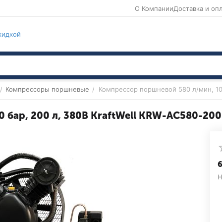
О Компании
Доставка и оп
кидкой
/
Компрессоры поршневые
/
Компрессор поршневой 580 л/мин, 10 
 бар, 200 л, 380В KraftWell KRW-AC580-200
6
Н