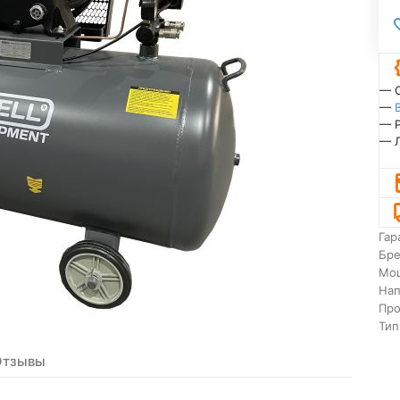
— 
—
— 
— 
Гар
Бр
Мо
На
Про
Тип
Отзывы