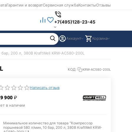
лата
Гарантии и возврат
Сервисная служба
Контакты
Отзывы
+7(495)128-23-45
Аккаунт
Корзина
бар, 200 л, 380В KraftWell KRW-AC580-200L
L
КОД:
KRW-AC580-200L
Написать отзыв
9 900
₽
ет в наличии
Минимальное количество для товара "Компрессор
поршневой 580 л/мин, 10 бар, 200 л, 380В KraftWell KRW-
AC580-200L"
1
.