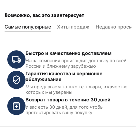
Возможно, вас это заинтересует
Самые популярные
Хиты продаж
Недавно просмо
Быстро и качественно доставляем
Наша компания производит доставку по всей
России и ближнему зарубежью
Гарантия качества и сервисное
обслуживание
Мы предлагаем только те товары, в качестве
Компрессор поршневой
которых мы уверены
670 л/мин, 10 бар, 300 л,
Возврат товара в течение 30 дней
380В KraftWell KRW-
AC670-300L
У вас есть 30 дней, для того чтобы
В наличии
протестировать вашу покупку
79 900
₽