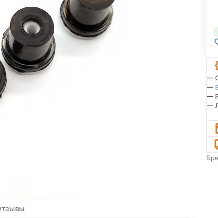
— 
—
— 
— 
Бр
Отзывы