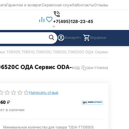
лата
Гарантии и возврат
Сервисная служба
Контакты
Отзывы
+7(495)128-23-45
Аккаунт
Корзина
вок T06505,T06510,T06510C.T06520,T06520C ОДА Сервис ODA-TT06
06520C ОДА Сервис ODA-
КОД:
ODA-TT06505
Написать отзыв
460‍
₽
ет в наличии
Минимальное количество для товара "ODA-TT06505