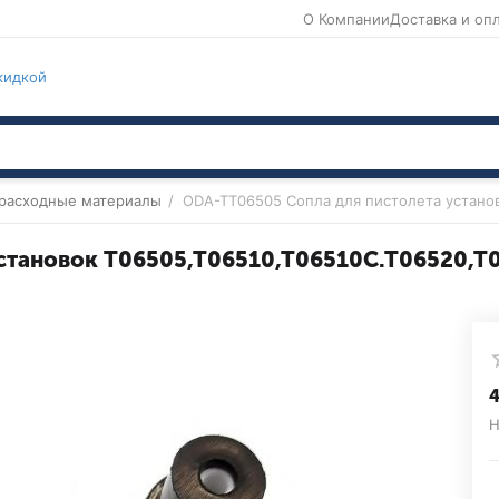
О Компании
Доставка и оп
кидкой
 расходные материалы
/
ODA-TT06505 Сопла для пистолета устано
установок T06505,T06510,T06510C.T06520,T
‍
Н