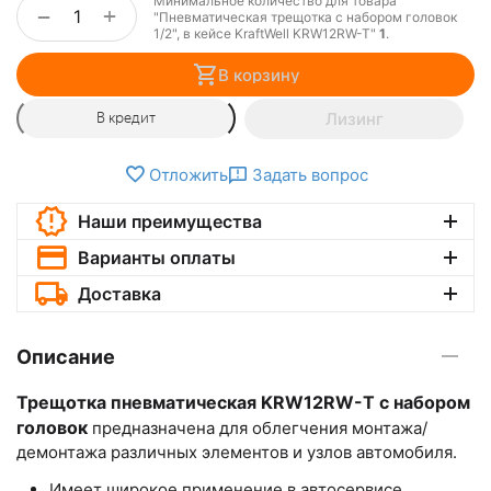
Минимальное количество для товара
+
−
"Пневматическая трещотка с набором головок
1/2", в кейсе KraftWell KRW12RW-T"
1
.
В корзину
Лизинг
В кредит
Отложить
Задать вопрос
Наши преимущества
Варианты оплаты
Доставка
Описание
Трещотка пневматическая KRW12RW-T с набором
головок
предназначена для облегчения монтажа/
демонтажа различных элементов и узлов автомобиля.
Имеет широкое применение в автосервисе.