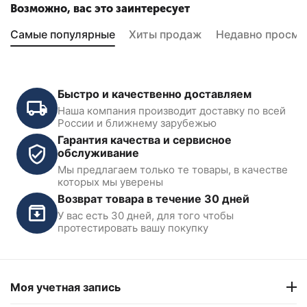
Возможно, вас это заинтересует
Самые популярные
Хиты продаж
Недавно просмо
Быстро и качественно доставляем
Наша компания производит доставку по всей
России и ближнему зарубежью
Гарантия качества и сервисное
обслуживание
Мы предлагаем только те товары, в качестве
Штифт для верхнего шкива
Штифт стопорного
которых мы уверены
Peak 209044
механизма Peak 206002
Возврат товара в течение 30 дней
У вас есть 30 дней, для того чтобы
В наличии
В наличии
протестировать вашу покупку
‍120‍
₽
‍157‍
₽
Моя учетная запись