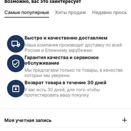
Возможно, вас это заинтересует
Самые популярные
Хиты продаж
Недавно просмо
Быстро и качественно доставляем
Наша компания производит доставку по всей
России и ближнему зарубежью
Гарантия качества и сервисное
обслуживание
Мы предлагаем только те товары, в качестве
Цепь KraftWell TPF4-
Ремкомплект цилиндра
которых мы уверены
800MLS
N36822 для подъемников
Возврат товара в течение 30 дней
PEAK 212/SL-2500/SML-
2500
У вас есть 30 дней, для того чтобы
В наличии
В наличии
протестировать вашу покупку
1 788
₽
2 352
₽
Моя учетная запись
Показать ещё