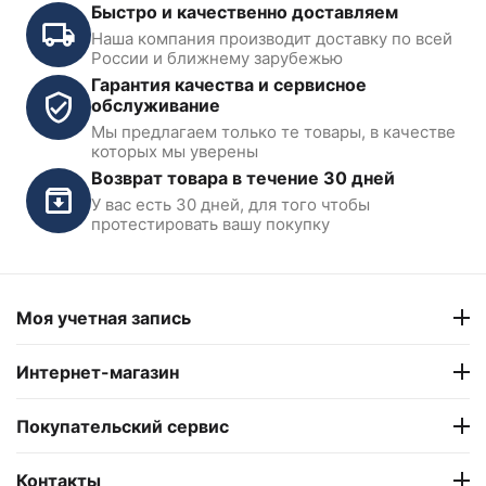
Быстро и качественно доставляем
Наша компания производит доставку по всей
России и ближнему зарубежью
Гарантия качества и сервисное
обслуживание
Мы предлагаем только те товары, в качестве
Круги поворотные для
Удлинители платформ для
которых мы уверены
сход-развала KraftWell
PEAK 412, 412A, 412AX
Возврат товара в течение 30 дней
KRWTPL4
(2шт.)
У вас есть 30 дней, для того чтобы
В наличии
В наличии
протестировать вашу покупку
19 502
₽
20 900
₽
Моя учетная запись
Интернет-магазин
Покупательский сервис
Контакты