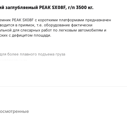
 заглубляемый PEAK SX08F, г/п 3500 кг.
емник PEAK SX08F с короткими платформами предназначен
одится в приямок, т.е. оборудование фактически
альной для слесарных работ по легковым автомобилям и
ских с дефицитом площади.
ля более плавного подъема груза
универсальным
 пневмоприводом
я
 с подъемом платформ
росмотренные