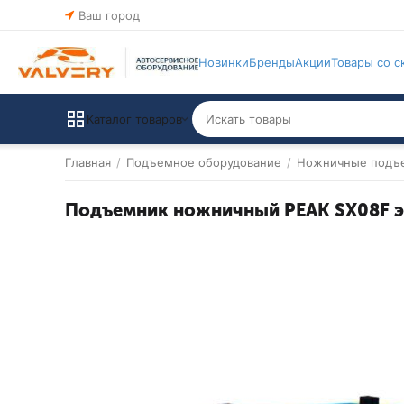
Ваш город
Новинки
Бренды
Акции
Товары со с
Каталог товаров
Главная
/
Подъемное оборудование
/
Ножничные подъ
Подъемник ножничный PEAK SX08F эле