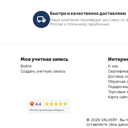
Быстро и качественно доставляем
Наша компания производит доставку по 
России и ближнему зарубежью
Моя учетная запись
Интерне
Войти
О нас
Создать учетную запись
Сертифик
Договор о
Подъемник ножничный N632-3 г/
Подъёмник ножн
Обратная 
п 3т, 220В
шиномонтажный Ve
Подарочны
г/п 2,8 т.
Торговые 
В наличии
В наличии
Карта сайт
264 000
₽
269 000
₽
© 2026 VALVERY. Вы п
оставляете свои данн