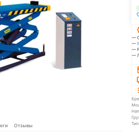
— 
—
— 
— 
Бр
Мо
На
Гру
Тип
еги
Отзывы