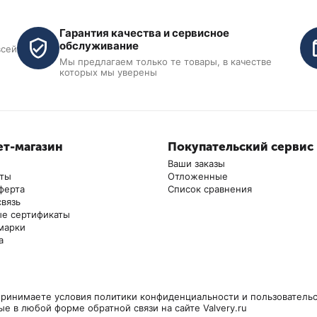
Гарантия качества и сервисное
обслуживание
всей
Мы предлагаем только те товары, в качестве
которых мы уверены
т-магазин
Покупательский сервис
Ваши заказы
аты
Отложенные
ферта
Список сравнения
ичный
связь
lyen 4EE1150,
е сертификаты
марки
а
ринимаете условия политики конфиденциальности и пользовательс
ые в любой форме обратной связи на сайте Valvery.ru