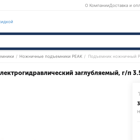
О Компании
Доставка и оп
кидкой
емники
/
Ножничные подъемники PEAK
/
Подъемник ножничный PE
ктрогидравлический заглубляемый, г/п 3.5
3
Н