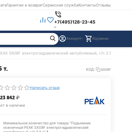
лата
Гарантии и возврат
Сервисная служба
Контакты
Отзывы
+7(495)128-23-45
Аккаунт
Корзина
AK SX08F электрогидравлический заглубляемый, г/п 3.5 т.
 т.
КОД:
SX08F
Написать отзыв
23 842
₽
ет в наличии
Минимальное количество для товара "Подъемник
ножничный PEAK SX08F электрогидравлический
заглубляемый, г/п 3.5 т."
1
.