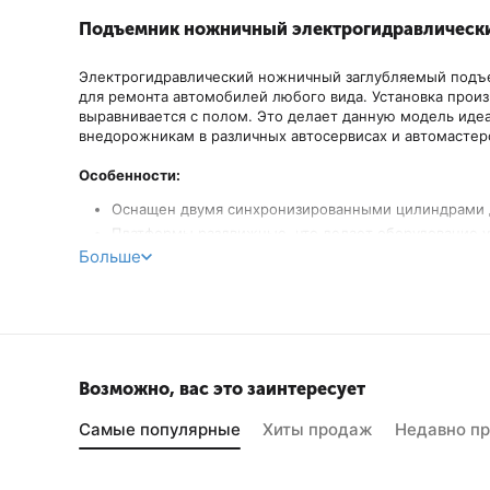
Подъемник ножничный электрогидравлический
Электрогидравлический ножничный заглубляемый подъ
для ремонта автомобилей любого вида. Установка произв
выравнивается с полом. Это делает данную модель иде
внедорожникам в различных автосервисах и автомастер
Особенности:
Оснащен двумя синхронизированными цилиндрами д
Платформы раздвижные, что делает оборудование 
Больше
Имеет автоматическое устройство безопасности с
Предусмотрена автоматическая система управлени
Система безопасности срабатывает автоматически
Возможно, вас это заинтересует
Самые популярные
Хиты продаж
Недавно п
Хит продаж