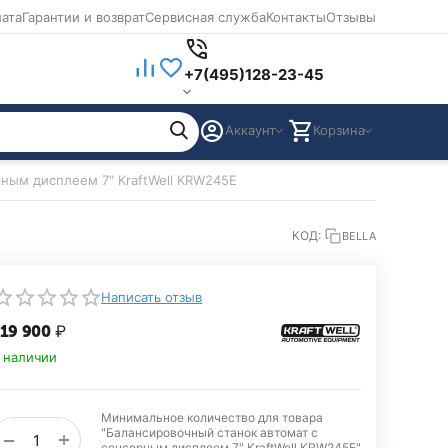
лата
Гарантии и возврат
Сервисная служба
Контакты
Отзывы
+7(495)128-23-45
Аккаунт
Корзина
ным дисплеем 7" KraftWell KRW245E
КОД:
BELLA
Написать отзыв
19 900
₽
 наличии
Минимальное количество для товара
"Балансировочный станок автомат с
+
−
сенсорным дисплеем 7" KraftWell KRW245E"