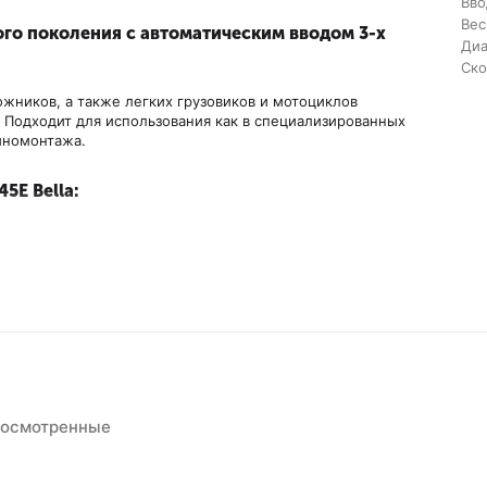
Вво
Вес
ого поколения с автоматическим вводом 3-х
Диа
Ско
жников, а также легких грузовиков и мотоциклов
 Подходит для использования как в специализированных
иномонтажа.
5E Bella:
тразвукового датчика.
2, ALU-3, ALU-4, ALU-5, ALU-6, ALU-7, EALU-1, EALU-2,
EALU-1 и EALU-2, аналог режима Direct3D
навливать балансировочные грузики в положение «06»
росмотренные
м защитного кожуха.
 грузика.