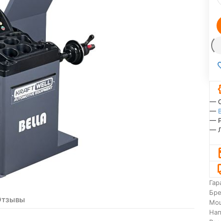
— 
—
— 
— 
Гар
Бр
Отзывы
Мо
На