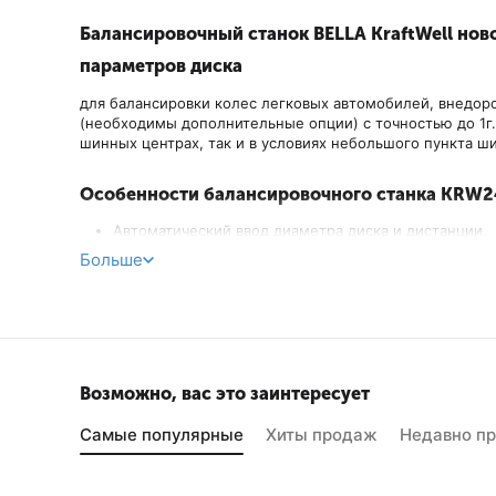
Балансировочный станок BELLA KraftWell нов
параметров диска
для балансировки колес легковых автомобилей, внедоро
(необходимы дополнительные опции) с точностью до 1г.
шинных центрах, так и в условиях небольшого пункта ш
Особенности балансировочного станка KRW24
Автоматический ввод диаметра диска и дистанции.
Автоматический ввод ширины диска при помощи уль
Больше
Цветной сенсорный дисплей 7".
Русифицированный интерфейс.
Многопользовательский режим до 4-х операторов.
Пятнадцать режимов балансировки: DYN, ALU-1, ALU-
STATIC (5 режимов).
Возможно, вас это заинтересует
Продвинутые и более точные режимы балансировки 
Режимы балансировки ALU позволяют на выбор уста
Самые популярные
Хиты продаж
Недавно п
или «12» часов.
Запуск процедуры измерения дисбаланса опускание
Автоматическая остановка колеса в месте установки