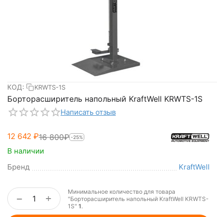
КОД:
KRWTS-1S
Борторасширитель напольный KraftWell KRWTS-1S
Написать отзыв
12 642
₽
16 800
₽
-25%
В наличии
Бренд
KraftWell
Минимальное количество для товара
+
−
"Борторасширитель напольный KraftWell KRWTS-
1S"
1
.