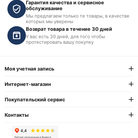
Гарантия качества и сервисное
обслуживание
Мы предлагаем только те товары, в качестве
Шиномонтажный станок
Шиномонтажный станок
которых мы уверены
10-24" KraftWell KRW22
полуавтоматический
Возврат товара в течение 30 дней
Nordberg 4638E_220V
У вас есть 30 дней, для того чтобы
В наличии
В наличии
протестировать вашу покупку
78 302
₽
87 500
₽
Моя учетная запись
Показать ещё
Интернет-магазин
Покупательский сервис
Контакты