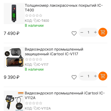
Толщиномер лакокрасочных покрытий IC-
T400
КОД:
IC-T400
В наличии
+
−
7 490
₽
Видеоэндоскоп промышленный
защищенный iCartool IC-V117
КОД:
IC-V117
В наличии
+
−
9 390
₽
Видеоэндоскоп промышленный iCartool IC-
V112A
КОД:
IC-V112A