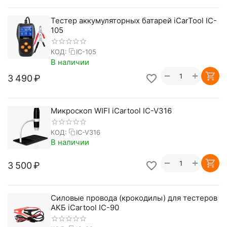
Тестер аккумуляторных батарей iCarTool IC-
105
КОД:
IC-105
В наличии
+
−
3 490
₽
Микроскоп WIFI iCartool IC-V316
КОД:
IC-V316
В наличии
+
−
3 500
₽
Силовые провода (крокодилы) для тестеров
АКБ iCartool IC-90