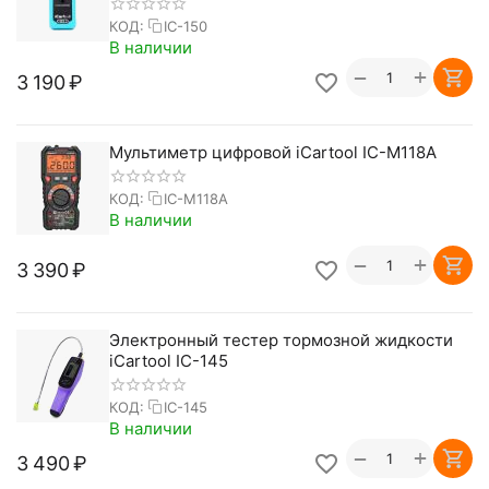
КОД:
IC-150
В наличии
+
−
3 190
₽
Мультиметр цифровой iCartool IC-M118A
КОД:
IC-M118A
В наличии
+
−
3 390
₽
Электронный тестер тормозной жидкости
iCartool IC-145
КОД:
IC-145
В наличии
+
−
3 490
₽