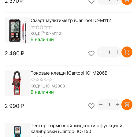
2 370
₽
Смарт мультиметр iCarTool IC-M112
КОД:
IC-M112
В наличии
+
−
2 490
₽
Токовые клещи iCartool IC-M206B
КОД:
IC-M206B
В наличии
+
−
2 990
₽
Тестер тормозной жидкости с функцией
калибровки iCartool IC-150