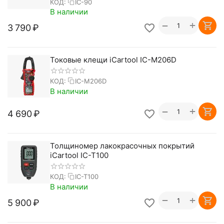
КОД:
IC-90
В наличии
+
−
3 790
₽
Токовые клещи iCartool IC-M206D
КОД:
IC-M206D
В наличии
+
−
4 690
₽
Толщиномер лакокрасочных покрытий
iCartool IC-T100
КОД:
IC-T100
В наличии
+
−
5 900
₽