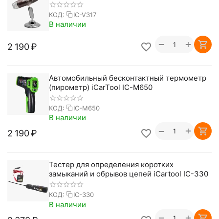
КОД:
IC-V317
В наличии
+
−
2 190
₽
Автомобильный бесконтактный термометр
(пирометр) iCarTool IC-M650
КОД:
IC-M650
В наличии
+
−
2 190
₽
Тестер для определения коротких
замыканий и обрывов цепей iCartool IC-330
КОД:
IC-330
В наличии
+
−