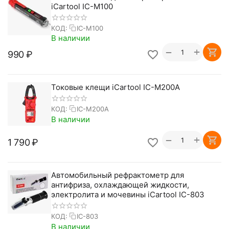
iCartool IC-M100
КОД:
IC-M100
В наличии
+
−
‍990‍
₽
Токовые клещи iCartool IC-M200A
КОД:
IC-M200A
В наличии
+
−
1 790
₽
Автомобильный рефрактометр для
антифриза, охлаждающей жидкости,
электролита и мочевины iCartool IC-803
КОД:
IC-803
В наличии