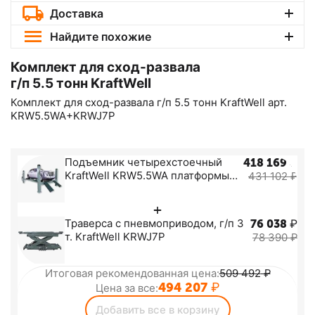
Доставка
Найдите похожие
Комплект для сход-развала
г/п 5.5 тонн KraftWell
Комплект для сход-развала г/п 5.5 тонн KraftWell арт.
KRW5.5WA+KRWJ7P
Подъемник четырехстоечный
418 169
₽
KraftWell KRW5.5WA платформы
431 102
₽
для сход-развала, г/п 5,5 т.
+
Траверса с пневмоприводом, г/п 3
76 038
₽
т. KraftWell KRWJ7P
78 390
₽
Итоговая рекомендованная цена:
509 492
₽
494 207
₽
Цена за все:
Добавить все в корзину