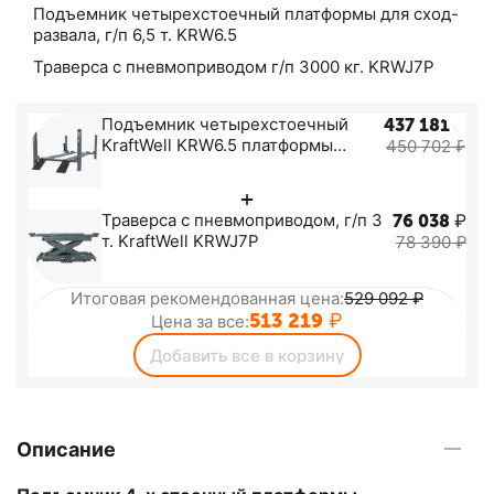
Подъемник четырехстоечный платформы для сход-
развала, г/п 6,5 т. KRW6.5
Траверса с пневмоприводом г/п 3000 кг. KRWJ7P
Подъемник четырехстоечный
437 181
₽
KraftWell KRW6.5 платформы
450 702
₽
гладкие, г/п 6,5 т.
+
Траверса с пневмоприводом, г/п 3
76 038
₽
т. KraftWell KRWJ7P
78 390
₽
Итоговая рекомендованная цена:
529 092
₽
513 219
₽
Цена за все:
Добавить все в корзину
Описание