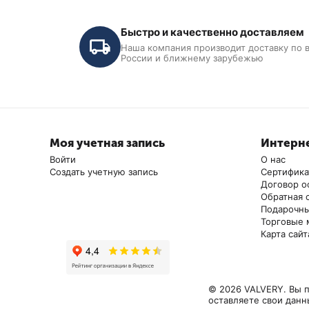
Короткие поворотные лапы с изогнутым профилем
Смотровое окошко в колонне предоставляет удобны
Быстро и качественно доставляем
Механические устройства для блокировки поворота
Наша компания производит доставку по 
России и ближнему зарубежью
Перепускной клапан перегрузки
Аварийный клапан опускания
Механическое устройство контроля натяжения трос
Надежный гидравлический контур
*В комплекте регулируемые резьбовые подхваты В комп
Моя учетная запись
Интерне
Войти
О нас
Создать учетную запись
Сертифик
Договор о
Обратная 
Подарочны
Торговые 
Карта сайт
© 2026 VALVERY. Вы п
оставляете свои данн