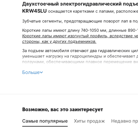
Двухстоечный электрогидравлический подъем
KRW4SLU
оснащается каретками с лапами, расположе
Зубчатые сегменты, предотвращающие поворот лап в под
Короткие лапы имеют длину 740-1050 мм, длинные 890
Короткие лапы имеют изогнутый профиль, вследствие че
стороны, как у других подъемников.
За подъем автомобиля отвечают два гидравлических ци
уменьшает нагрузку на гидроцилиндры и обеспечивает 
ползунами, обеспечивающими плавное перемещение внут
механических стопоров со снятием с двух сторон обес
Больше
состоянии на протяжении всего времени ремонта. Габар
устанавливать его в помещениях с высотой потолка от 3
Особенности подъемника KRW4SLU/220:
Грузоподъемность 4 тонны
Два гидравлических цилиндра с цепным приводом 
Возможно, вас это заинтересует
Нижняя синхронизация стальным тросом
Асимметричная конструкция поворотных лап (2-х с
Самые популярные
Хиты продаж
Недавно п
Механические предохранительные стопоры-защелк
Снятие со стопоров с двух сторон при помощи трос
Каретка с расположением поворотных лап снаружи