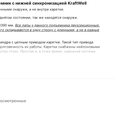
ник с нижней синхронизацией KraftWell
нными снаружи, а не внутри каретки.
нятом состоянии, так же находятся снаружи.
-1390 мм.
Все лапы у данного подъемника двухсекционные.
го складываются в одну строну с длинными, а не в разные
линдра с цепным приводом каретки. Такой тип привода
долговечность их работы. Каретки снабжены нейлоновыми
ри стоек. Простая и, в тоже время, надежная система
печивает безопасное удержание автомобиля в поднятом
итная высота подъемника составляет 2826 мм и позволяет
 метров и выше.
каретки
екционные лапы)
росмотренные
и
ов, расположенных в каретках