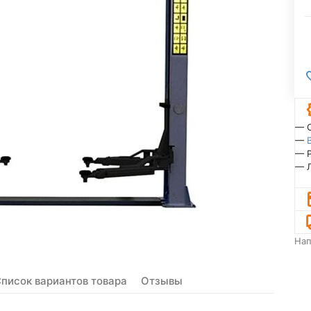
— 
—
— 
— 
На
писок вариантов товара
Отзывы