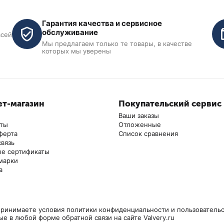
й доступ для инспекции состояния нейлоновых ползунов
Гарантия качества и сервисное
обслуживание
 лап снаружи каретки
всей
Мы предлагаем только те товары, в качестве
которых мы уверены
а
лектацию входят комплект проставок 4х75 мм.
т-магазин
Покупательский сервис
Ваши заказы
аты
Отложенные
ферта
Список сравнения
связь
е сертификаты
марки
а
ринимаете условия политики конфиденциальности и пользовательс
ые в любой форме обратной связи на сайте Valvery.ru