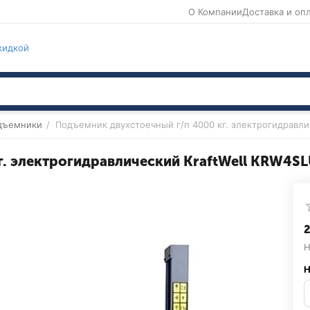
О Компании
Доставка и оп
кидкой
дъемники
/
Подъемник двухстоечный г/п 4000 кг. электрогидравли
г. электрогидравлический KraftWell KRW4S
‍
Н
Н