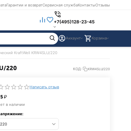
лата
Гарантии и возврат
Сервисная служба
Контакты
Отзывы
+7(495)128-23-45
Аккаунт
Корзина
ческий KraftWell KRW4SLU/220
LU/220
КОД:
KRW4SLU/220
Написать отзыв
25‍
₽
ет в наличии
апряжение: