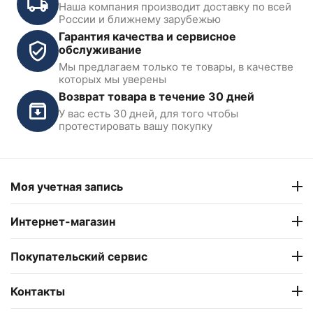
Наша компания производит доставку по всей
России и ближнему зарубежью
Гарантия качества и сервисное
обслуживание
Мы предлагаем только те товары, в качестве
Подъемник двухстоечный,
Двухстоечный подъемник
которых мы уверены
электрогидравлический
с нижней синхронизацией,
Возврат товара в течение 30 дней
KraftWell KRW4SLM/220 г/п
г/п 4т. KRW4DLM KraftWell
4т.
У вас есть 30 дней, для того чтобы
В наличии
В наличии
протестировать вашу покупку
142 100
₽
157 950
₽
Моя учетная запись
Показать ещё
Интернет-магазин
Покупательский сервис
Контакты