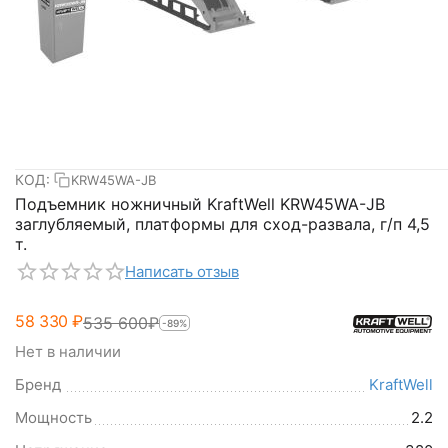
КОД:
KRW45WA-JB
Подъемник ножничный KraftWell KRW45WA-JB
заглубляемый, платформы для сход-развала, г/п 4,5
т.
Написать отзыв
58 330
₽
535 600
₽
-89%
Нет в наличии
Бренд
KraftWell
Мощность
2.2