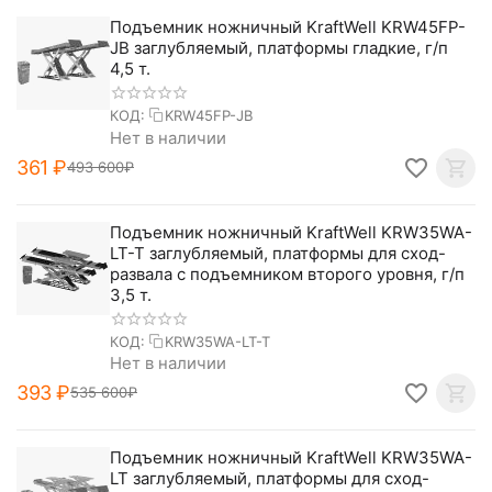
Подъемник ножничный KraftWell KRW45FP-
JB заглубляемый, платформы гладкие, г/п
4,5 т.
КОД:
KRW45FP-JB
Нет в наличии
‍361‍
₽
493 600
₽
Подъемник ножничный KraftWell KRW35WA-
LT-T заглубляемый, платформы для сход-
развала с подъемником второго уровня, г/п
3,5 т.
КОД:
KRW35WA-LT-T
Нет в наличии
‍393‍
₽
535 600
₽
Подъемник ножничный KraftWell KRW35WA-
LT заглубляемый, платформы для сход-