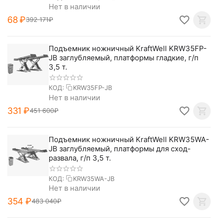
Нет в наличии
‍68‍
₽
392 171
₽
Подъемник ножничный KraftWell KRW35FP-
JB заглубляемый, платформы гладкие, г/п
3,5 т.
КОД:
KRW35FP-JB
Нет в наличии
‍331‍
₽
451 600
₽
Подъемник ножничный KraftWell KRW35WA-
JB заглубляемый, платформы для сход-
развала, г/п 3,5 т.
КОД:
KRW35WA-JB
Нет в наличии
‍354‍
₽
483 040
₽