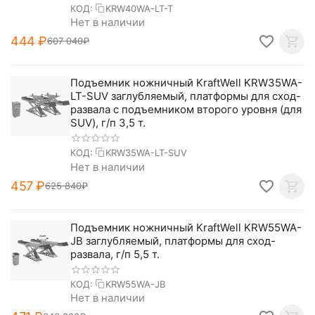
КОД:
KRW40WA-LT-T
Нет в наличии
‍444‍
₽
607 040
₽
Подъемник ножничный KraftWell KRW35WA-
LT-SUV заглубляемый, платформы для сход-
развала с подъемником второго уровня (для
SUV), г/п 3,5 т.
КОД:
KRW35WA-LT-SUV
Нет в наличии
‍457‍
₽
625 840
₽
Подъемник ножничный KraftWell KRW55WA-
JB заглубляемый, платформы для сход-
развала, г/п 5,5 т.
КОД:
KRW55WA-JB
Нет в наличии