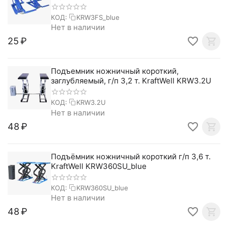
КОД:
KRW3FS_blue
Нет в наличии
‍25‍
₽
Подъемник ножничный короткий,
заглубляемый, г/п 3,2 т. KraftWell KRW3.2U
КОД:
KRW3.2U
Нет в наличии
‍48‍
₽
Подъёмник ножничный короткий г/п 3,6 т.
KraftWell KRW360SU_blue
КОД:
KRW360SU_blue
Нет в наличии
‍48‍
₽