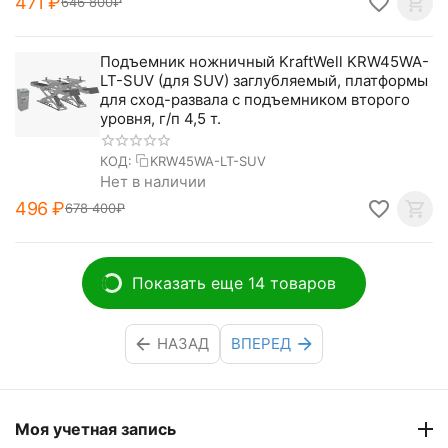
‍471‍
₽
646 800
₽
Подъемник ножничный KraftWell KRW45WA-
LT-SUV (для SUV) заглубляемый, платформы
для сход-развала с подъемником второго
уровня, г/п 4,5 т.
КОД:
KRW45WA-LT-SUV
Нет в наличии
‍496‍
₽
678 400
₽
Показать еще 14 товаров
НАЗАД
ВПЕРЕД
Моя учетная запись