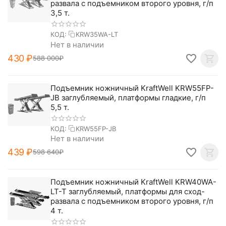
развала с подъемником второго уровня, г/п
3,5 т.
КОД:
KRW35WA-LT
Нет в наличии
‍430‍
₽
588 000
₽
Подъемник ножничный KraftWell KRW55FP-
JB заглубляемый, платформы гладкие, г/п
5,5 т.
КОД:
KRW55FP-JB
Нет в наличии
‍439‍
₽
598 640
₽
Подъемник ножничный KraftWell KRW40WA-
LT-T заглубляемый, платформы для сход-
развала с подъемником второго уровня, г/п
4 т.