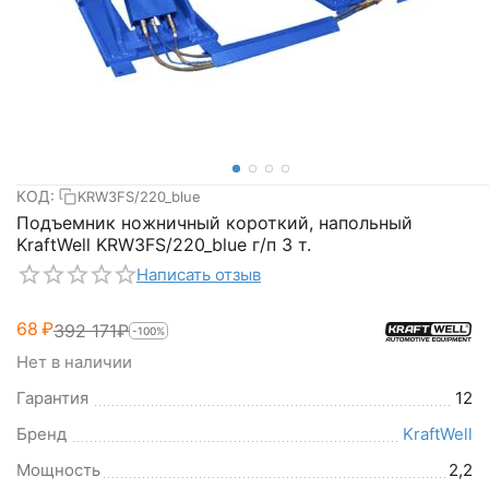
КОД:
KRW3FS/220_blue
Подъемник ножничный короткий, напольный
KraftWell KRW3FS/220_blue г/п 3 т.
Написать отзыв
‍68‍
₽
392 171
₽
-100%
Нет в наличии
Гарантия
12
Бренд
KraftWell
Мощность
2,2