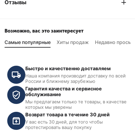
Отзывы
Возможно, вас это заинтересует
Самые популярные
Хиты продаж
Недавно просмо
Быстро и качественно доставляем
Наша компания производит доставку по всей
России и ближнему зарубежью
Гарантия качества и сервисное
обслуживание
Мы предлагаем только те товары, в качестве
Балансировочный станок с
Балансировочный станок
которых мы уверены
автоматическим вводом 2-
автомат с сенсорным
Возврат товара в течение 30 дней
х параметров Nordberg
дисплеем 7" KraftWell
4523
KRW245E
У вас есть 30 дней, для того чтобы
В наличии
В наличии
протестировать вашу покупку