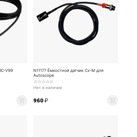
 IC-V99
N11177 Ёмкостной датчик Cx-M для
Autoscope
Нет в наличии
‍960‍
₽