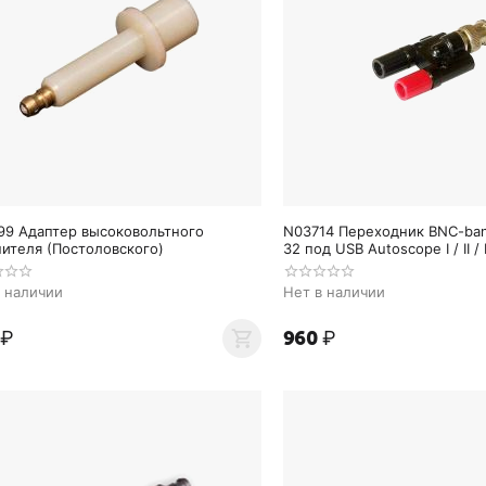
99 Адаптер высоковольтного
N03714 Переходник BNC-ban
ителя (Постоловского)
32 под USB Autoscope I / II / I
в наличии
Нет в наличии
₽
‍960‍
₽