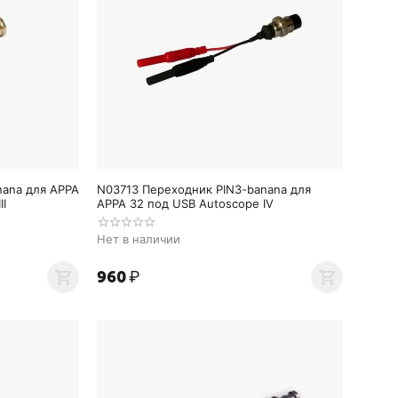
ana для APPA
N03713 Переходник PIN3-banana для
II
APPA 32 под USB Autoscope IV
Нет в наличии
‍960‍
₽