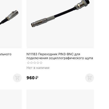
ального
N11183 Переходник PIN3-BNC для
подключения осциллографического щупа
Нет в наличии
‍960‍
₽