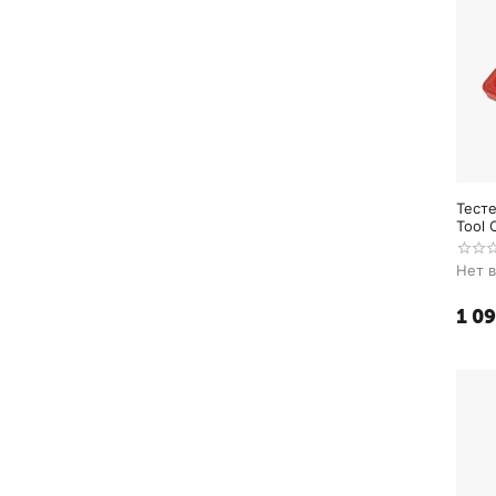
Тесте
Tool 
Нет 
1 0