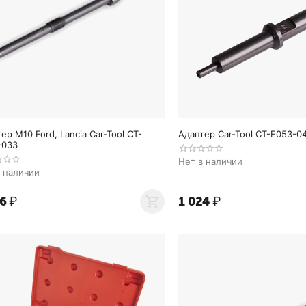
ер M10 Ford, Lancia Car-Tool CT-
Адаптер Car-Tool CT-E053-0
-033
Нет в наличии
в наличии
16
₽
1 024
₽