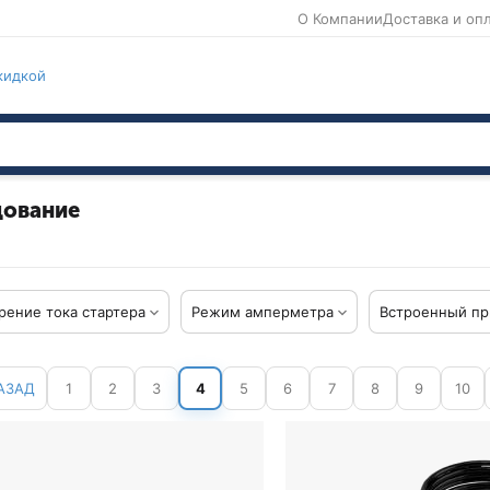
О Компании
Доставка и оп
кидкой
дование
рение тока стартера
Режим амперметра
Встроенный пр
АЗАД
1
2
3
4
5
6
7
8
9
10