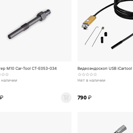
ер M10 Car-Tool CT-E053-034
Видеоэндоскоп USB iCartool
в наличии
Нет в наличии
₽
‍790‍
₽