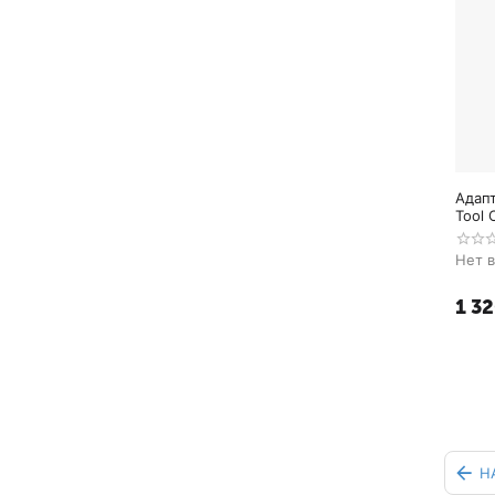
Адапт
Tool 
Нет 
1 3
Н