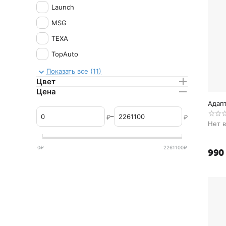
Launch
MSG
TEXA
TopAuto
ОДА Сервис
Показать все (11)
Цвет
Цена
Адапт
–
₽
₽
Нет 
0
₽
2261100
₽
‍990‍