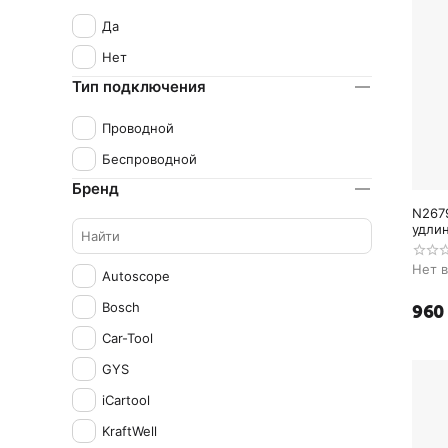
Да
Нет
Тип подключения
Проводной
Беспроводной
Бренд
N267
удлин
Нет 
Autoscope
Bosch
‍960‍
Car-Tool
GYS
iCartool
KraftWell