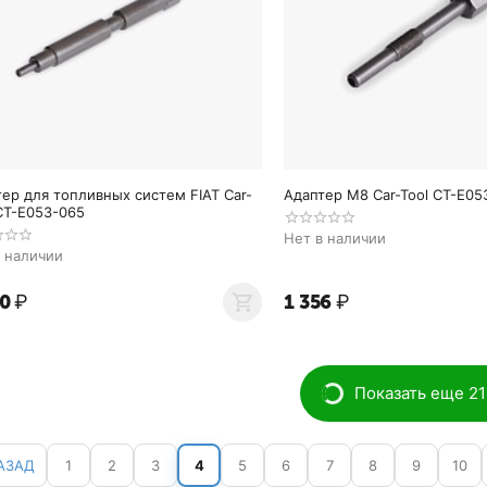
ер для топливных систем FIAT Car-
Адаптер M8 Car-Tool CT-E05
CT-E053-065
Нет в наличии
в наличии
20
₽
1 356
₽
Показать еще 21
АЗАД
1
2
3
4
5
6
7
8
9
10