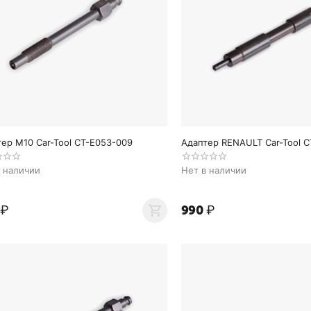
ер M10 Car-Tool CT-E053-009
Адаптер RENAULT Car-Tool C
в наличии
Нет в наличии
₽
‍990‍
₽