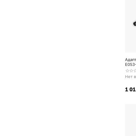
Адапт
E053
Нет 
1 0